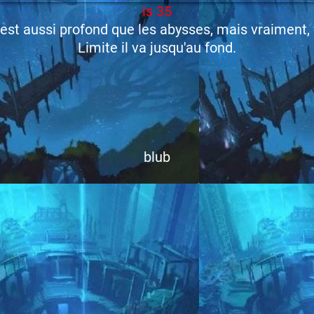
is 35
est aussi profond que les abysses, mais vraiment,
Limite il va jusqu'au fond.
blub