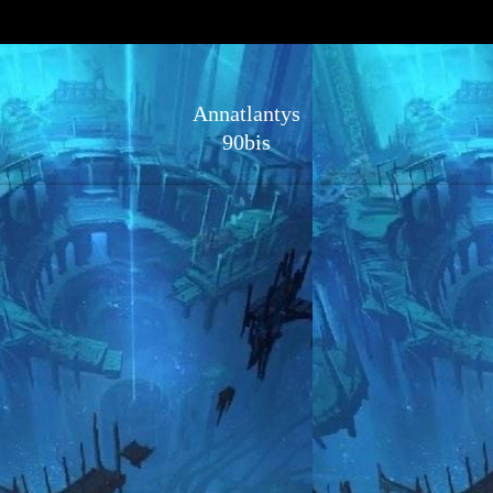
Annatlantys
90bis