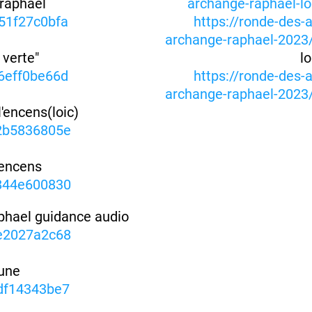
 raphael
archange-raphael-lo
51f27c0bfa
https://ronde-des-
archange-raphael-2023/
e verte"
lo
6eff0be66d
https://ronde-des-
archange-raphael-2023/
l'encens(loic)
/2b5836805e
l'encens
/844e600830
phael guidance audio
e2027a2c68
une
df14343be7