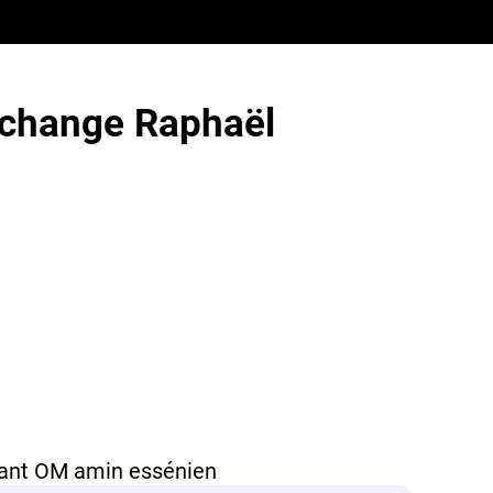
rchange Raphaël
ant OM amin essénien