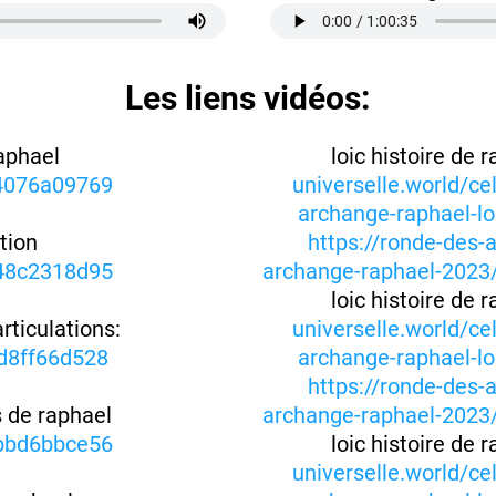
Les liens vidéos:
aphael
loic histoire de 
/4076a09769
universelle.world/ce
archange-raphael-lo
tion
https://ronde-des-
48c2318d95
archange-raphael-2023/
loic histoire de 
rticulations:
universelle.world/ce
d8ff66d528
archange-raphael-lo
https://ronde-des-
de raphael
archange-raphael-2023/
bbd6bbce56
loic histoire de 
universelle.world/ce