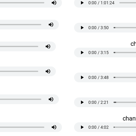
c
chan