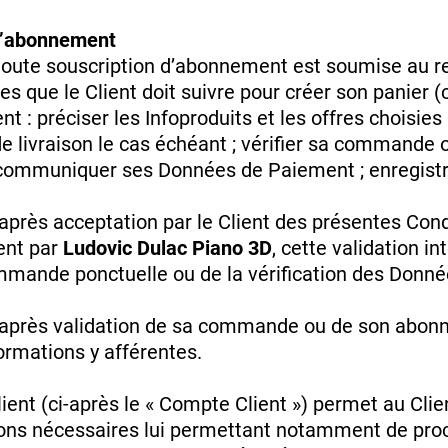
d’abonnement
ute souscription d’abonnement est soumise au re
s que le Client doit suivre pour créer son panier (ci
éciser les Infoproduits et les offres choisies (à 
e livraison le cas échéant ; vérifier sa command
ier ; communiquer ses Données de Paiement ; enreg
après acceptation par le Client des présentes Cond
ent par
Ludovic Dulac Piano 3D
, cette validation i
ande ponctuelle ou de la vérification des Donné
 après validation de sa commande ou de son abonn
rmations y afférentes.
lient (ci-après le « Compte Client ») permet au C
tions nécessaires lui permettant notamment de p