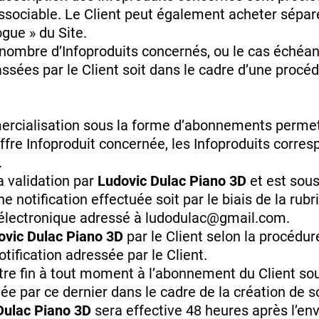
ssociable. Le Client peut également acheter séparé
ogue » du Site.
ombre d’Infoproduits concernés, ou le cas échéant
ées par le Client soit dans le cadre d’une procéd
mercialisation sous la forme d’abonnements permet
’Offre Infoproduit concernée, les Infoproduits corre
.
a validation par
Ludovic Dulac Piano 3D
et est sous
 notification effectuée soit par le biais de la ru
r électronique adressé à ludodulac@gmail.com.
ovic Dulac Piano 3D
par le Client selon la procédur
otification adressée par le Client.
e fin à tout moment à l’abonnement du Client sous
 par ce dernier dans le cadre de la création de so
Dulac Piano 3D
sera effective 48 heures après l’en