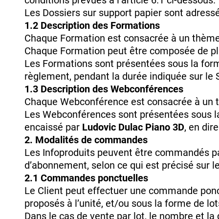
conditions prévues à l’article 6.1 ci-dessous.
Les Dossiers sur support papier sont adressés
1.2 Description des Formations
Chaque Formation est consacrée à un thème p
Chaque Formation peut être composée de plu
Les Formations sont présentées sous la form
règlement, pendant la durée indiquée sur le Si
1.3 Description des Webconférences
Chaque Webconférence est consacrée à un thè
Les Webconférences sont présentées sous la f
encaissé par
Ludovic Dulac Piano 3D
, en dir
2. Modalités de commandes
Les Infoproduits peuvent être commandés par l
d’abonnement, selon ce qui est précisé sur le
2.1 Commandes ponctuelles
Le Client peut effectuer une commande ponctu
proposés à l’unité, et/ou sous la forme de lo
Dans le cas de vente par lot, le nombre et la 