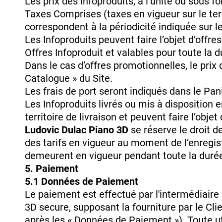
Les prix des Infoproduits, à l’unité ou sous f
Taxes Comprises (taxes en vigueur sur le terri
correspondent à la périodicité indiquée sur l
Les Infoproduits peuvent faire l’objet d’off
Offres Infoproduit et valables pour toute la d
Dans le cas d’offres promotionnelles, le prix
Catalogue » du Site.
Les frais de port seront indiqués dans le P
Les Infoproduits livrés ou mis à disposition 
territoire de livraison et peuvent faire l’obje
Ludovic Dulac Piano 3D
se réserve le droit d
des tarifs en vigueur au moment de l’enreg
demeurent en vigueur pendant toute la durée 
5. Paiement
5.1 Données de Paiement
Le paiement est effectué par l'intermédiaire 
3D secure, supposant la fourniture par le Cl
après les « Données de Paiement »). Toute u