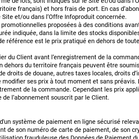
orme de lots, sont indiqués sur le Site et/ou dans l
toire français) et hors frais de port. En cas d’abon
e Site et/ou dans l’Offre Infoproduit concernée.
res promotionnelles proposées à des conditions avan
urée indiquée, dans la limite des stocks disponible
 de référence est le prix pratiqué en dehors de tout
anier du Client avant l’enregistrement de la comm
en dehors du territoire français peuvent être soumi
t de droits de douane, autres taxes locales, droits 
e modifier ses prix à tout moment et sans préavis. 
istrement de la commande. Cependant les prix app
de l’abonnement souscrit par le Client.
d'un système de paiement en ligne sécurisé relevant
ient de son numéro de carte de paiement, de son cr
tilisation frauduleuse des Données de Paiement du 