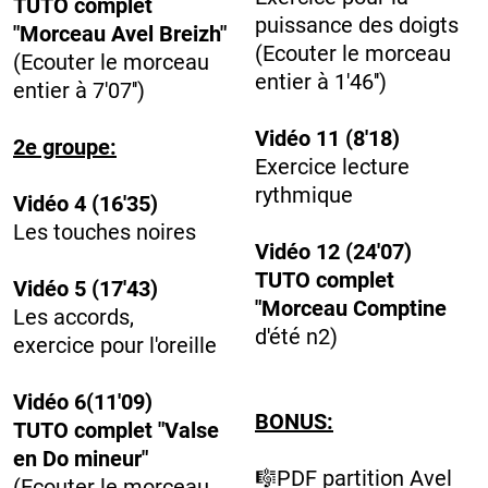
TUTO complet
puissance des doigts
"Morceau Avel Breizh"
(Ecouter le morceau
(Ecouter le morceau
entier à 1'46'')
entier à 7'07'')
Vidéo 11 (8'18)
2e groupe:
Exercice lecture
rythmique
Vidéo 4 (16'35)
Les touches noires
Vidéo 12 (24'07)
TUTO complet
Vidéo 5 (17'43)
"Morceau Comptine
Les accords,
d'été n2)
exercice pour l'oreille
Vidéo 6(11'09)
BONUS:
TUTO complet "Valse
en Do mineur"
🎼PDF partition Avel
(Ecouter le morceau