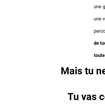
une g
une v
parco
de to
toute
Mais tu n
Tu vas c