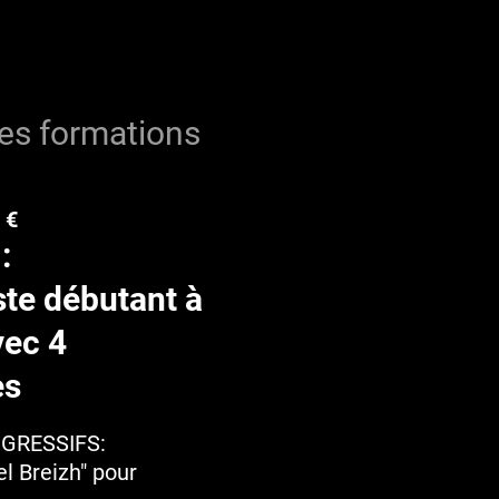
les formations
 €
:
ste débutant à
vec 4
es
GRESSIFS:
l Breizh" pour