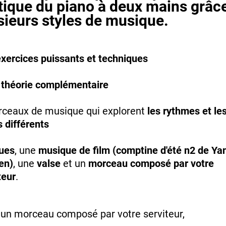
tique du piano à deux mains grâc
sieurs styles de musique.
xercices puissants et techniques
a
théorie complémentaire
rceaux de musique qui explorent
les rythmes et le
s différents
ues
, une
musique de film (comptine d'été n2 de Ya
en)
, une
valse
et un
morceau composé par votre
teur
.
un morceau composé par votre serviteur,