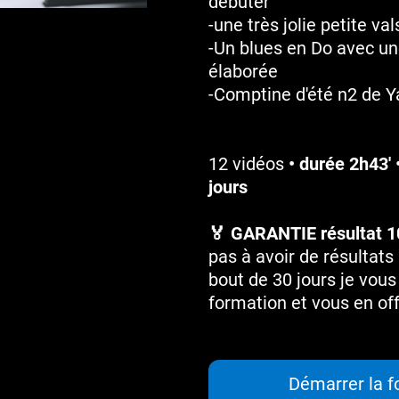
débuter
-une très jolie petite val
-Un blues en Do avec une
élaborée
-Comptine d'été n2 de Y
12 vidéos
• durée 2h43' 
jours
🏅 GARANTIE résultat 
pas à avoir de résultats
bout de 30 jours je vou
formation et vous en of
Démarrer la f