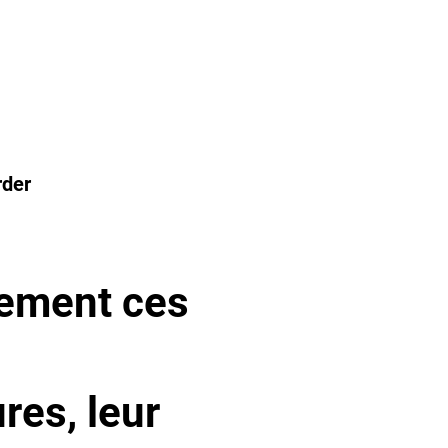
rder
tement ces
res, leur