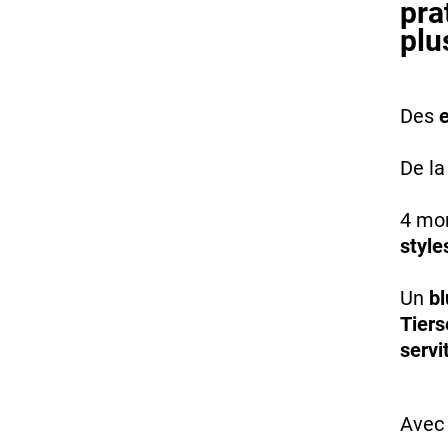
pra
plu
Des
e
De l
4 mo
style
Un
bl
Tiers
servi
Avec 