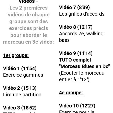
vidéos -
Vidéo 7 (8'39)
Les 2 premières
Les grilles d'accords
vidéos de chaque
groupe sont des
Vidéo 8 (12'17)
exercices précis
Accords 7e, walking
pour aborder le
bass
morceau en 3e video:
Vidéo 9 (11'14)
1er groupe:
TUTO complet
"Morceau Blues en Do"
Vidéo 1 (11'54)
(Ecouter le morceau
Exercice gammes
entier à 1'12'')
Vidéo 2 (15'13)
4e groupe:
Lire une partition
Vidéo 10 (12'27)
Vidéo 3 (18'52)
Exercice pour la