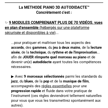
La METHODE PIANO 3D AUTODIDACTE™
Concrètement c'est :
✨
9 MODULES COMPRENANT PLUS DE 70 VIDÉOS, vues
en plan d'ensemble
(hébergés sur une plateforme
sécurisée et disponibles à vie)
...
...pour pratiquer et maîtriser tous les aspects des
accords
, des
gammes
, du
jeu à deux mains
, de la
lecture
aisée
, de la
technique
, du
rythme et de l'improvisation
...
afin de
JOUER n'importe quel morceau au piano
et de
devenir un(e)
autodidacte
ayant toutes les compétences
nécessaires.
▶ Avec
9 morceaux sélectionnés
parmi les standards du
jazz
, du
blues
, de la
pop
et de la
musique de film
,
accompagnés des
règles essentielles
pour une
progression rapide
et fluide dans votre pratique de
l'instrument (ces règles deviendront tellement naturelles
pour vous que vous les transmettrez spontanément aux
autres).