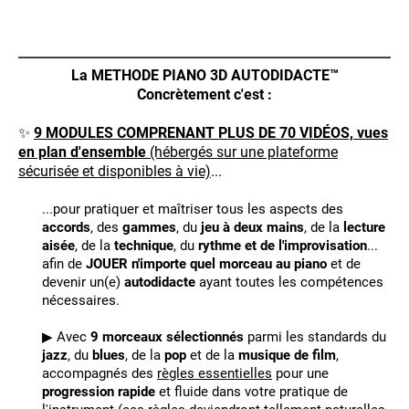
La METHODE PIANO 3D AUTODIDACTE™
Concrètement c'est :
✨
9 MODULES COMPRENANT PLUS DE 70 VIDÉOS, vues
en plan d'ensemble
(hébergés sur une plateforme
sécurisée et disponibles à vie)
...
...pour pratiquer et maîtriser tous les aspects des
accords
, des
gammes
, du
jeu à deux mains
, de la
lecture
aisée
, de la
technique
, du
rythme et de l'improvisation
...
afin de
JOUER n'importe quel morceau au piano
et de
devenir un(e)
autodidacte
ayant toutes les compétences
nécessaires.
▶ Avec
9 morceaux sélectionnés
parmi les standards du
jazz
, du
blues
, de la
pop
et de la
musique de film
,
accompagnés des
règles essentielles
pour une
progression rapide
et fluide dans votre pratique de