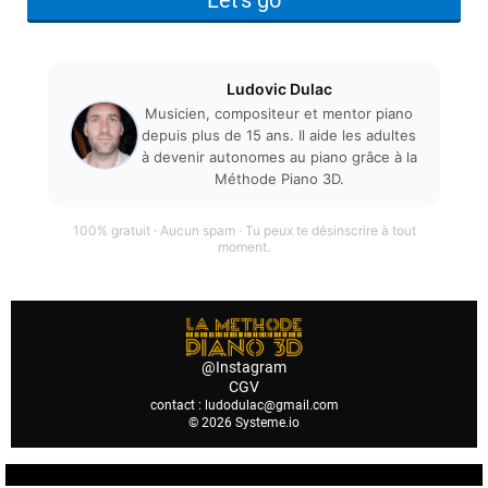
Let's go
Ludovic Dulac
Musicien, compositeur et mentor piano
depuis plus de 15 ans. Il aide les adultes
à devenir autonomes au piano grâce à la
Méthode Piano 3D.
100% gratuit · Aucun spam · Tu peux te désinscrire à tout
moment.
@Instagram
CGV
contact :
ludodulac@gmail.com
© 2026
Systeme.io